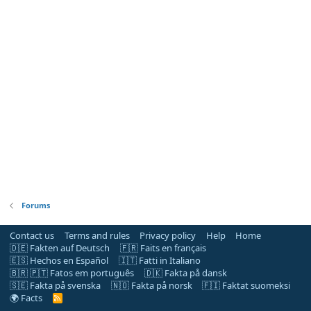
Forums
Contact us
Terms and rules
Privacy policy
Help
Home
🇩🇪 Fakten auf Deutsch
🇫🇷 Faits en français
🇪🇸 Hechos en Español
🇮🇹 Fatti in Italiano
🇧🇷 🇵🇹 Fatos em português
🇩🇰 Fakta på dansk
🇸🇪 Fakta på svenska
🇳🇴 Fakta på norsk
🇫🇮 Faktat suomeksi
🌍 Facts
R
S