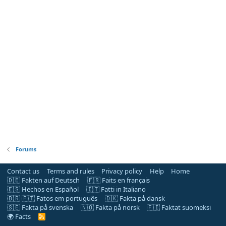
Forums
Contact us
Terms and rules
Privacy policy
Help
Home
🇩🇪 Fakten auf Deutsch
🇫🇷 Faits en français
🇪🇸 Hechos en Español
🇮🇹 Fatti in Italiano
🇧🇷 🇵🇹 Fatos em português
🇩🇰 Fakta på dansk
🇸🇪 Fakta på svenska
🇳🇴 Fakta på norsk
🇫🇮 Faktat suomeksi
🌍 Facts
R
S