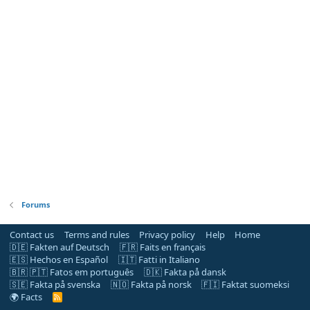
Forums
Contact us
Terms and rules
Privacy policy
Help
Home
🇩🇪 Fakten auf Deutsch
🇫🇷 Faits en français
🇪🇸 Hechos en Español
🇮🇹 Fatti in Italiano
🇧🇷 🇵🇹 Fatos em português
🇩🇰 Fakta på dansk
🇸🇪 Fakta på svenska
🇳🇴 Fakta på norsk
🇫🇮 Faktat suomeksi
🌍 Facts
R
S