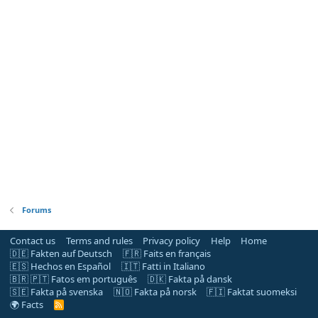
Forums
Contact us
Terms and rules
Privacy policy
Help
Home
🇩🇪 Fakten auf Deutsch
🇫🇷 Faits en français
🇪🇸 Hechos en Español
🇮🇹 Fatti in Italiano
🇧🇷 🇵🇹 Fatos em português
🇩🇰 Fakta på dansk
🇸🇪 Fakta på svenska
🇳🇴 Fakta på norsk
🇫🇮 Faktat suomeksi
🌍 Facts
R
S