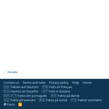
Forums
Contact us
Terms and rules
Privacy policy
Help
Home
🇩🇪 Fakten auf Deutsch
🇫🇷 Faits en français
🇪🇸 Hechos en Español
🇮🇹 Fatti in Italiano
🇧🇷 🇵🇹 Fatos em português
🇩🇰 Fakta på dansk
🇸🇪 Fakta på svenska
🇳🇴 Fakta på norsk
🇫🇮 Faktat suomeksi
🌍 Facts
R
S