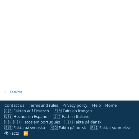
Forums
Contact us
Terms and rules
Privacy policy
Help
Home
🇩🇪 Fakten auf Deutsch
🇫🇷 Faits en français
🇪🇸 Hechos en Español
🇮🇹 Fatti in Italiano
🇧🇷 🇵🇹 Fatos em português
🇩🇰 Fakta på dansk
🇸🇪 Fakta på svenska
🇳🇴 Fakta på norsk
🇫🇮 Faktat suomeksi
🌍 Facts
R
S