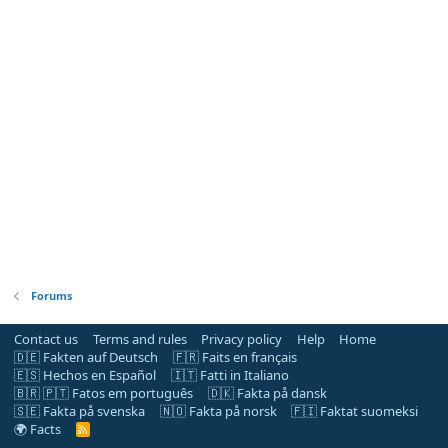
Forums
Contact us
Terms and rules
Privacy policy
Help
Home
🇩🇪 Fakten auf Deutsch
🇫🇷 Faits en français
🇪🇸 Hechos en Español
🇮🇹 Fatti in Italiano
🇧🇷 🇵🇹 Fatos em português
🇩🇰 Fakta på dansk
🇸🇪 Fakta på svenska
🇳🇴 Fakta på norsk
🇫🇮 Faktat suomeksi
🌍 Facts
R
S