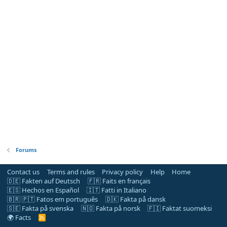
Forums
Contact us
Terms and rules
Privacy policy
Help
Home
🇩🇪 Fakten auf Deutsch
🇫🇷 Faits en français
🇪🇸 Hechos en Español
🇮🇹 Fatti in Italiano
🇧🇷 🇵🇹 Fatos em português
🇩🇰 Fakta på dansk
🇸🇪 Fakta på svenska
🇳🇴 Fakta på norsk
🇫🇮 Faktat suomeksi
🌍 Facts
R
S