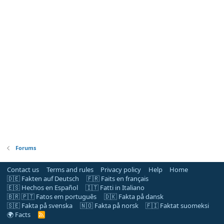
Forums
Contact us
Terms and rules
Privacy policy
Help
Home
🇩🇪 Fakten auf Deutsch
🇫🇷 Faits en français
🇪🇸 Hechos en Español
🇮🇹 Fatti in Italiano
🇧🇷 🇵🇹 Fatos em português
🇩🇰 Fakta på dansk
🇸🇪 Fakta på svenska
🇳🇴 Fakta på norsk
🇫🇮 Faktat suomeksi
🌍 Facts
R
S