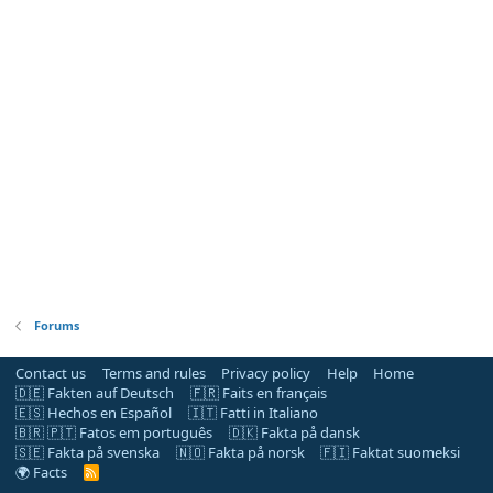
Forums
Contact us
Terms and rules
Privacy policy
Help
Home
🇩🇪 Fakten auf Deutsch
🇫🇷 Faits en français
🇪🇸 Hechos en Español
🇮🇹 Fatti in Italiano
🇧🇷 🇵🇹 Fatos em português
🇩🇰 Fakta på dansk
🇸🇪 Fakta på svenska
🇳🇴 Fakta på norsk
🇫🇮 Faktat suomeksi
🌍 Facts
R
S