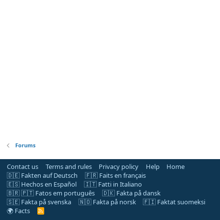
Forums
Contact us
Terms and rules
Privacy policy
Help
Home
🇩🇪 Fakten auf Deutsch
🇫🇷 Faits en français
🇪🇸 Hechos en Español
🇮🇹 Fatti in Italiano
🇧🇷 🇵🇹 Fatos em português
🇩🇰 Fakta på dansk
🇸🇪 Fakta på svenska
🇳🇴 Fakta på norsk
🇫🇮 Faktat suomeksi
🌍 Facts
R
S