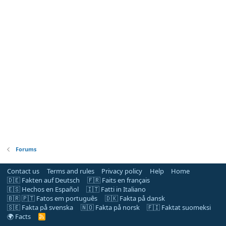
Forums
Contact us
Terms and rules
Privacy policy
Help
Home
🇩🇪 Fakten auf Deutsch
🇫🇷 Faits en français
🇪🇸 Hechos en Español
🇮🇹 Fatti in Italiano
🇧🇷 🇵🇹 Fatos em português
🇩🇰 Fakta på dansk
🇸🇪 Fakta på svenska
🇳🇴 Fakta på norsk
🇫🇮 Faktat suomeksi
🌍 Facts
R
S