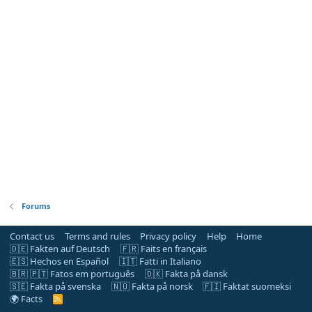
Forums
Contact us
Terms and rules
Privacy policy
Help
Home
🇩🇪 Fakten auf Deutsch
🇫🇷 Faits en français
🇪🇸 Hechos en Español
🇮🇹 Fatti in Italiano
🇧🇷 🇵🇹 Fatos em português
🇩🇰 Fakta på dansk
🇸🇪 Fakta på svenska
🇳🇴 Fakta på norsk
🇫🇮 Faktat suomeksi
🌍 Facts
R
S