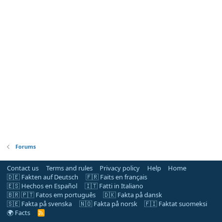
Forums
Contact us
Terms and rules
Privacy policy
Help
Home
🇩🇪 Fakten auf Deutsch
🇫🇷 Faits en français
🇪🇸 Hechos en Español
🇮🇹 Fatti in Italiano
🇧🇷 🇵🇹 Fatos em português
🇩🇰 Fakta på dansk
🇸🇪 Fakta på svenska
🇳🇴 Fakta på norsk
🇫🇮 Faktat suomeksi
🌍 Facts
R
S