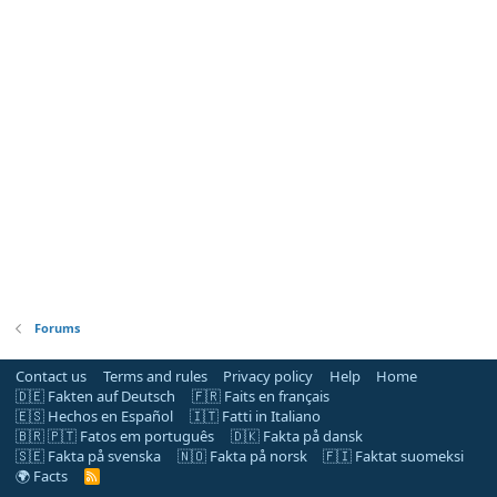
Forums
Contact us
Terms and rules
Privacy policy
Help
Home
🇩🇪 Fakten auf Deutsch
🇫🇷 Faits en français
🇪🇸 Hechos en Español
🇮🇹 Fatti in Italiano
🇧🇷 🇵🇹 Fatos em português
🇩🇰 Fakta på dansk
🇸🇪 Fakta på svenska
🇳🇴 Fakta på norsk
🇫🇮 Faktat suomeksi
🌍 Facts
R
S