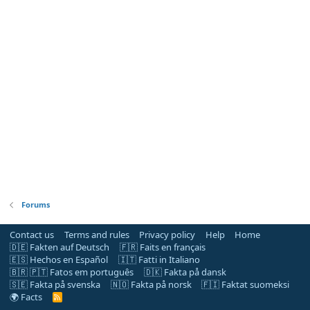
Forums
Contact us
Terms and rules
Privacy policy
Help
Home
🇩🇪 Fakten auf Deutsch
🇫🇷 Faits en français
🇪🇸 Hechos en Español
🇮🇹 Fatti in Italiano
🇧🇷 🇵🇹 Fatos em português
🇩🇰 Fakta på dansk
🇸🇪 Fakta på svenska
🇳🇴 Fakta på norsk
🇫🇮 Faktat suomeksi
🌍 Facts
R
S