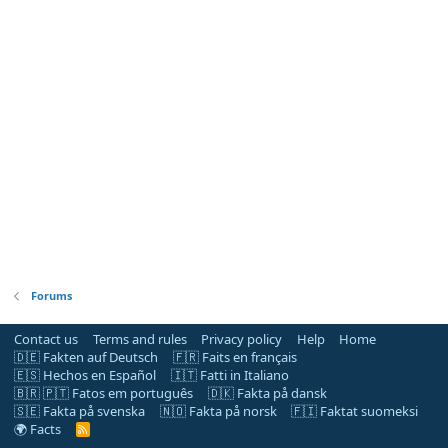
Forums
Contact us
Terms and rules
Privacy policy
Help
Home
🇩🇪 Fakten auf Deutsch
🇫🇷 Faits en français
🇪🇸 Hechos en Español
🇮🇹 Fatti in Italiano
🇧🇷 🇵🇹 Fatos em português
🇩🇰 Fakta på dansk
🇸🇪 Fakta på svenska
🇳🇴 Fakta på norsk
🇫🇮 Faktat suomeksi
🌍 Facts
R
S