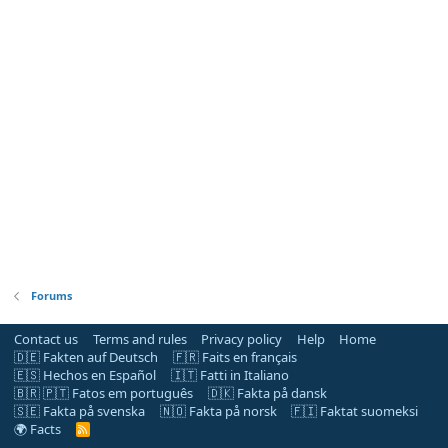
Forums
Contact us
Terms and rules
Privacy policy
Help
Home
🇩🇪 Fakten auf Deutsch
🇫🇷 Faits en français
🇪🇸 Hechos en Español
🇮🇹 Fatti in Italiano
🇧🇷 🇵🇹 Fatos em português
🇩🇰 Fakta på dansk
🇸🇪 Fakta på svenska
🇳🇴 Fakta på norsk
🇫🇮 Faktat suomeksi
🌍 Facts
R
S