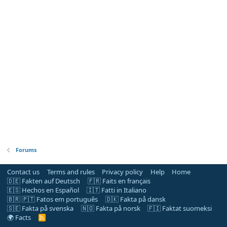
Forums
Contact us
Terms and rules
Privacy policy
Help
Home
🇩🇪 Fakten auf Deutsch
🇫🇷 Faits en français
🇪🇸 Hechos en Español
🇮🇹 Fatti in Italiano
🇧🇷 🇵🇹 Fatos em português
🇩🇰 Fakta på dansk
🇸🇪 Fakta på svenska
🇳🇴 Fakta på norsk
🇫🇮 Faktat suomeksi
🌍 Facts
R
S