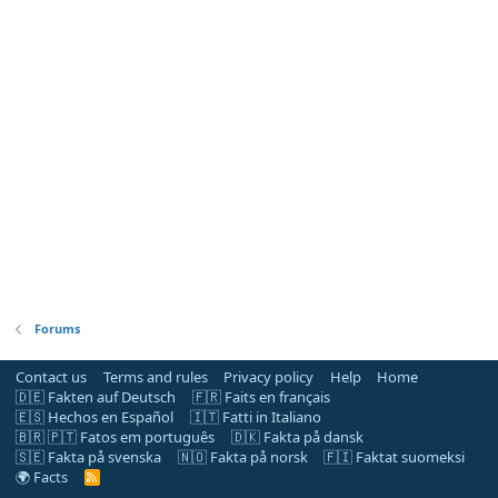
Forums
Contact us
Terms and rules
Privacy policy
Help
Home
🇩🇪 Fakten auf Deutsch
🇫🇷 Faits en français
🇪🇸 Hechos en Español
🇮🇹 Fatti in Italiano
🇧🇷 🇵🇹 Fatos em português
🇩🇰 Fakta på dansk
🇸🇪 Fakta på svenska
🇳🇴 Fakta på norsk
🇫🇮 Faktat suomeksi
🌍 Facts
R
S