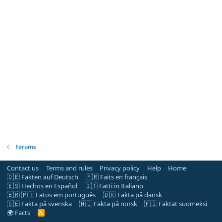
Forums
Contact us
Terms and rules
Privacy policy
Help
Home
🇩🇪 Fakten auf Deutsch
🇫🇷 Faits en français
🇪🇸 Hechos en Español
🇮🇹 Fatti in Italiano
🇧🇷 🇵🇹 Fatos em português
🇩🇰 Fakta på dansk
🇸🇪 Fakta på svenska
🇳🇴 Fakta på norsk
🇫🇮 Faktat suomeksi
🌍 Facts
R
S