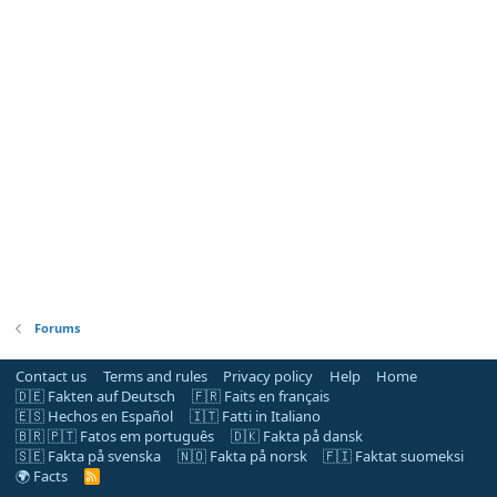
Forums
Contact us
Terms and rules
Privacy policy
Help
Home
🇩🇪 Fakten auf Deutsch
🇫🇷 Faits en français
🇪🇸 Hechos en Español
🇮🇹 Fatti in Italiano
🇧🇷 🇵🇹 Fatos em português
🇩🇰 Fakta på dansk
🇸🇪 Fakta på svenska
🇳🇴 Fakta på norsk
🇫🇮 Faktat suomeksi
🌍 Facts
R
S