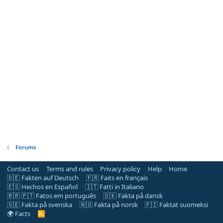
Forums
Contact us
Terms and rules
Privacy policy
Help
Home
🇩🇪 Fakten auf Deutsch
🇫🇷 Faits en français
🇪🇸 Hechos en Español
🇮🇹 Fatti in Italiano
🇧🇷 🇵🇹 Fatos em português
🇩🇰 Fakta på dansk
🇸🇪 Fakta på svenska
🇳🇴 Fakta på norsk
🇫🇮 Faktat suomeksi
🌍 Facts
R
S