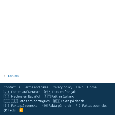
Forums
Contact us
Terms and rules
Privacy policy
Help
Home
🇩🇪 Fakten auf Deutsch
🇫🇷 Faits en français
🇪🇸 Hechos en Español
🇮🇹 Fatti in Italiano
🇧🇷 🇵🇹 Fatos em português
🇩🇰 Fakta på dansk
🇸🇪 Fakta på svenska
🇳🇴 Fakta på norsk
🇫🇮 Faktat suomeksi
🌍 Facts
R
S