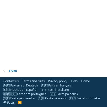
Forums
Contact us
Terms and rules
Privacy policy
Help
Home
🇩🇪 Fakten auf Deutsch
🇫🇷 Faits en français
🇪🇸 Hechos en Español
🇮🇹 Fatti in Italiano
🇧🇷 🇵🇹 Fatos em português
🇩🇰 Fakta på dansk
🇸🇪 Fakta på svenska
🇳🇴 Fakta på norsk
🇫🇮 Faktat suomeksi
🌍 Facts
R
S