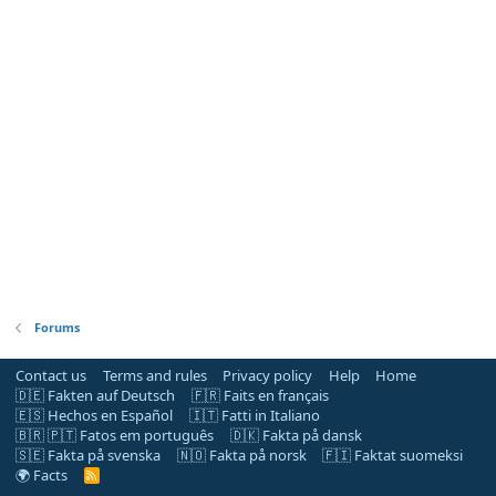
Forums
Contact us
Terms and rules
Privacy policy
Help
Home
🇩🇪 Fakten auf Deutsch
🇫🇷 Faits en français
🇪🇸 Hechos en Español
🇮🇹 Fatti in Italiano
🇧🇷 🇵🇹 Fatos em português
🇩🇰 Fakta på dansk
🇸🇪 Fakta på svenska
🇳🇴 Fakta på norsk
🇫🇮 Faktat suomeksi
🌍 Facts
R
S