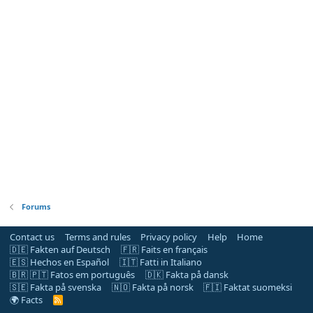
Forums
Contact us
Terms and rules
Privacy policy
Help
Home
🇩🇪 Fakten auf Deutsch
🇫🇷 Faits en français
🇪🇸 Hechos en Español
🇮🇹 Fatti in Italiano
🇧🇷 🇵🇹 Fatos em português
🇩🇰 Fakta på dansk
🇸🇪 Fakta på svenska
🇳🇴 Fakta på norsk
🇫🇮 Faktat suomeksi
🌍 Facts
R
S