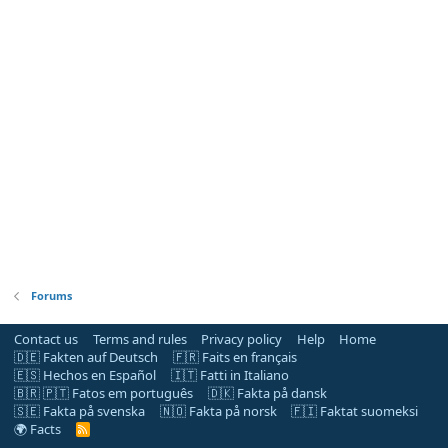
Forums
Contact us
Terms and rules
Privacy policy
Help
Home
🇩🇪 Fakten auf Deutsch
🇫🇷 Faits en français
🇪🇸 Hechos en Español
🇮🇹 Fatti in Italiano
🇧🇷 🇵🇹 Fatos em português
🇩🇰 Fakta på dansk
🇸🇪 Fakta på svenska
🇳🇴 Fakta på norsk
🇫🇮 Faktat suomeksi
🌍 Facts
R
S