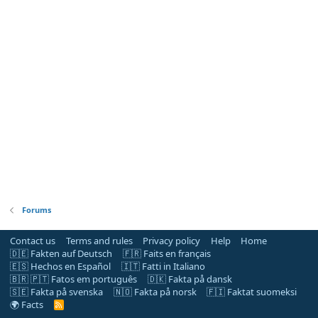
Forums
Contact us
Terms and rules
Privacy policy
Help
Home
🇩🇪 Fakten auf Deutsch
🇫🇷 Faits en français
🇪🇸 Hechos en Español
🇮🇹 Fatti in Italiano
🇧🇷 🇵🇹 Fatos em português
🇩🇰 Fakta på dansk
🇸🇪 Fakta på svenska
🇳🇴 Fakta på norsk
🇫🇮 Faktat suomeksi
🌍 Facts
R
S