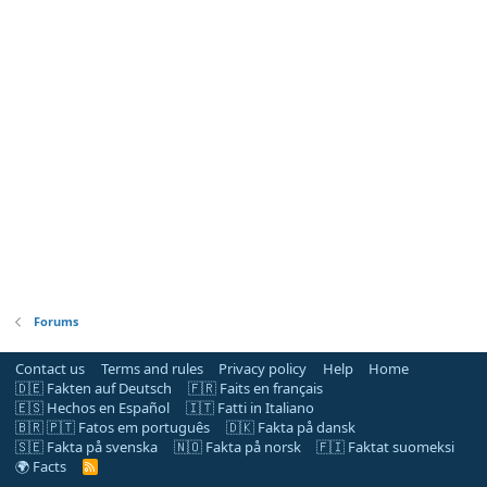
Forums
Contact us
Terms and rules
Privacy policy
Help
Home
🇩🇪 Fakten auf Deutsch
🇫🇷 Faits en français
🇪🇸 Hechos en Español
🇮🇹 Fatti in Italiano
🇧🇷 🇵🇹 Fatos em português
🇩🇰 Fakta på dansk
🇸🇪 Fakta på svenska
🇳🇴 Fakta på norsk
🇫🇮 Faktat suomeksi
🌍 Facts
R
S