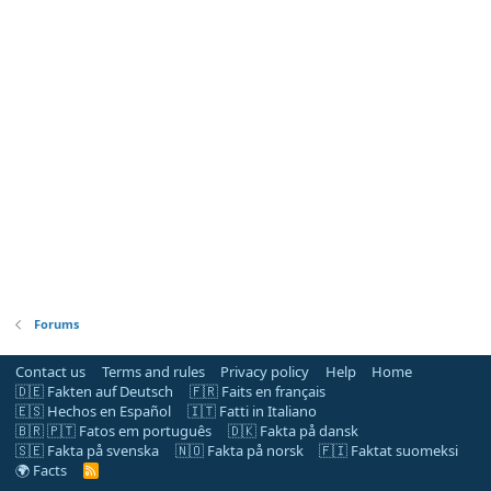
Forums
Contact us
Terms and rules
Privacy policy
Help
Home
🇩🇪 Fakten auf Deutsch
🇫🇷 Faits en français
🇪🇸 Hechos en Español
🇮🇹 Fatti in Italiano
🇧🇷 🇵🇹 Fatos em português
🇩🇰 Fakta på dansk
🇸🇪 Fakta på svenska
🇳🇴 Fakta på norsk
🇫🇮 Faktat suomeksi
🌍 Facts
R
S