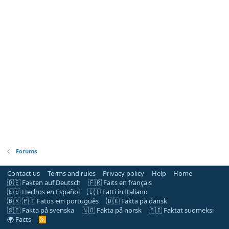
Forums
Contact us
Terms and rules
Privacy policy
Help
Home
🇩🇪 Fakten auf Deutsch
🇫🇷 Faits en français
🇪🇸 Hechos en Español
🇮🇹 Fatti in Italiano
🇧🇷 🇵🇹 Fatos em português
🇩🇰 Fakta på dansk
🇸🇪 Fakta på svenska
🇳🇴 Fakta på norsk
🇫🇮 Faktat suomeksi
🌍 Facts
R
S