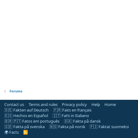
Forums
Contact us
Terms and rules
Privacy policy
Help
Home
🇩🇪 Fakten auf Deutsch
🇫🇷 Faits en français
🇪🇸 Hechos en Español
🇮🇹 Fatti in Italiano
🇧🇷 🇵🇹 Fatos em português
🇩🇰 Fakta på dansk
🇸🇪 Fakta på svenska
🇳🇴 Fakta på norsk
🇫🇮 Faktat suomeksi
🌍 Facts
R
S