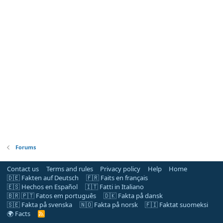
Forums
Contact us
Terms and rules
Privacy policy
Help
Home
🇩🇪 Fakten auf Deutsch
🇫🇷 Faits en français
🇪🇸 Hechos en Español
🇮🇹 Fatti in Italiano
🇧🇷 🇵🇹 Fatos em português
🇩🇰 Fakta på dansk
🇸🇪 Fakta på svenska
🇳🇴 Fakta på norsk
🇫🇮 Faktat suomeksi
🌍 Facts
R
S