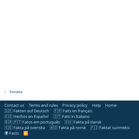
Forums
Contact us
Terms and rules
Privacy policy
Help
Home
🇩🇪 Fakten auf Deutsch
🇫🇷 Faits en français
🇪🇸 Hechos en Español
🇮🇹 Fatti in Italiano
🇧🇷 🇵🇹 Fatos em português
🇩🇰 Fakta på dansk
🇸🇪 Fakta på svenska
🇳🇴 Fakta på norsk
🇫🇮 Faktat suomeksi
🌍 Facts
R
S