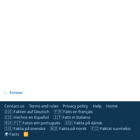
Forums
Contact us
Terms and rules
Privacy policy
Help
Home
🇩🇪 Fakten auf Deutsch
🇫🇷 Faits en français
🇪🇸 Hechos en Español
🇮🇹 Fatti in Italiano
🇧🇷 🇵🇹 Fatos em português
🇩🇰 Fakta på dansk
🇸🇪 Fakta på svenska
🇳🇴 Fakta på norsk
🇫🇮 Faktat suomeksi
🌍 Facts
R
S