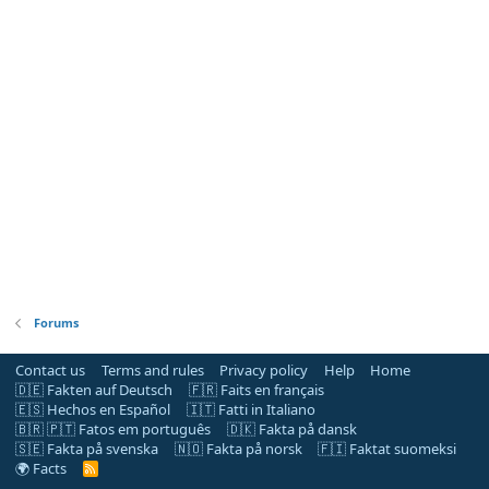
Forums
Contact us
Terms and rules
Privacy policy
Help
Home
🇩🇪 Fakten auf Deutsch
🇫🇷 Faits en français
🇪🇸 Hechos en Español
🇮🇹 Fatti in Italiano
🇧🇷 🇵🇹 Fatos em português
🇩🇰 Fakta på dansk
🇸🇪 Fakta på svenska
🇳🇴 Fakta på norsk
🇫🇮 Faktat suomeksi
🌍 Facts
R
S