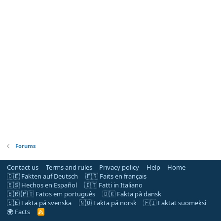
Forums
Contact us
Terms and rules
Privacy policy
Help
Home
🇩🇪 Fakten auf Deutsch
🇫🇷 Faits en français
🇪🇸 Hechos en Español
🇮🇹 Fatti in Italiano
🇧🇷 🇵🇹 Fatos em português
🇩🇰 Fakta på dansk
🇸🇪 Fakta på svenska
🇳🇴 Fakta på norsk
🇫🇮 Faktat suomeksi
🌍 Facts
R
S