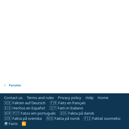
Forums
Contact us
Terms and rules
Privacy policy
Help
Home
🇩🇪 Fakten auf Deutsch
🇫🇷 Faits en français
🇪🇸 Hechos en Español
🇮🇹 Fatti in Italiano
🇧🇷 🇵🇹 Fatos em português
🇩🇰 Fakta på dansk
🇸🇪 Fakta på svenska
🇳🇴 Fakta på norsk
🇫🇮 Faktat suomeksi
🌍 Facts
R
S