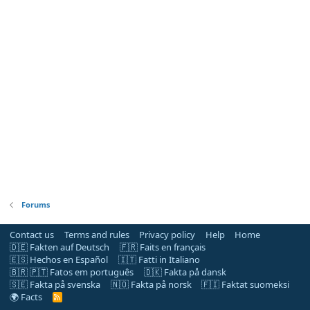
Forums
Contact us
Terms and rules
Privacy policy
Help
Home
🇩🇪 Fakten auf Deutsch
🇫🇷 Faits en français
🇪🇸 Hechos en Español
🇮🇹 Fatti in Italiano
🇧🇷 🇵🇹 Fatos em português
🇩🇰 Fakta på dansk
🇸🇪 Fakta på svenska
🇳🇴 Fakta på norsk
🇫🇮 Faktat suomeksi
🌍 Facts
R
S