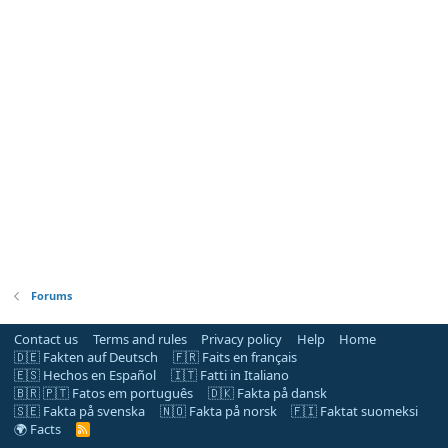
Forums
Contact us
Terms and rules
Privacy policy
Help
Home
🇩🇪 Fakten auf Deutsch
🇫🇷 Faits en français
🇪🇸 Hechos en Español
🇮🇹 Fatti in Italiano
🇧🇷 🇵🇹 Fatos em português
🇩🇰 Fakta på dansk
🇸🇪 Fakta på svenska
🇳🇴 Fakta på norsk
🇫🇮 Faktat suomeksi
🌍 Facts
R
S