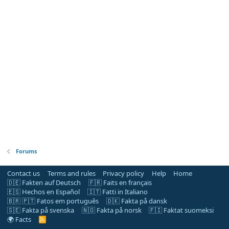
Forums
Contact us
Terms and rules
Privacy policy
Help
Home
🇩🇪 Fakten auf Deutsch
🇫🇷 Faits en français
🇪🇸 Hechos en Español
🇮🇹 Fatti in Italiano
🇧🇷 🇵🇹 Fatos em português
🇩🇰 Fakta på dansk
🇸🇪 Fakta på svenska
🇳🇴 Fakta på norsk
🇫🇮 Faktat suomeksi
🌍 Facts
R
S