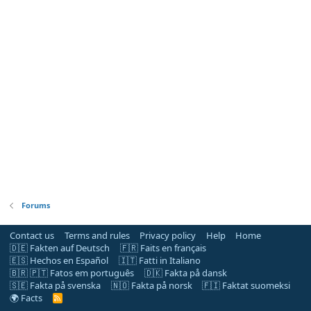
Forums
Contact us
Terms and rules
Privacy policy
Help
Home
🇩🇪 Fakten auf Deutsch
🇫🇷 Faits en français
🇪🇸 Hechos en Español
🇮🇹 Fatti in Italiano
🇧🇷 🇵🇹 Fatos em português
🇩🇰 Fakta på dansk
🇸🇪 Fakta på svenska
🇳🇴 Fakta på norsk
🇫🇮 Faktat suomeksi
🌍 Facts
R
S