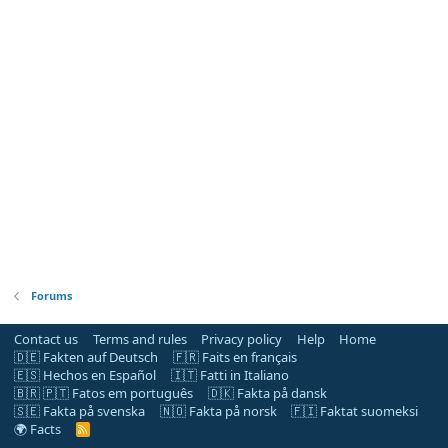
Forums
Contact us
Terms and rules
Privacy policy
Help
Home
🇩🇪 Fakten auf Deutsch
🇫🇷 Faits en français
🇪🇸 Hechos en Español
🇮🇹 Fatti in Italiano
🇧🇷 🇵🇹 Fatos em português
🇩🇰 Fakta på dansk
🇸🇪 Fakta på svenska
🇳🇴 Fakta på norsk
🇫🇮 Faktat suomeksi
🌍 Facts
R
S