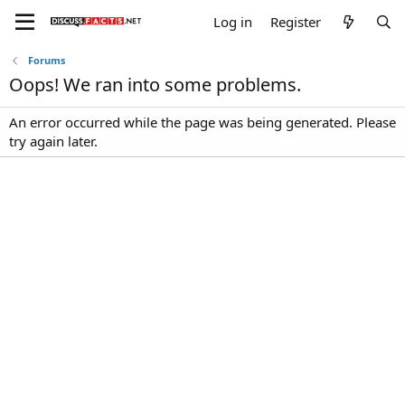
Log in
Register
Forums
Oops! We ran into some problems.
An error occurred while the page was being generated. Please
try again later.