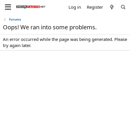
Log in
Register
Forums
Oops! We ran into some problems.
An error occurred while the page was being generated. Please
try again later.