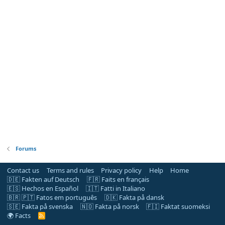
Forums
Contact us
Terms and rules
Privacy policy
Help
Home
🇩🇪 Fakten auf Deutsch
🇫🇷 Faits en français
🇪🇸 Hechos en Español
🇮🇹 Fatti in Italiano
🇧🇷 🇵🇹 Fatos em português
🇩🇰 Fakta på dansk
🇸🇪 Fakta på svenska
🇳🇴 Fakta på norsk
🇫🇮 Faktat suomeksi
🌍 Facts
R
S