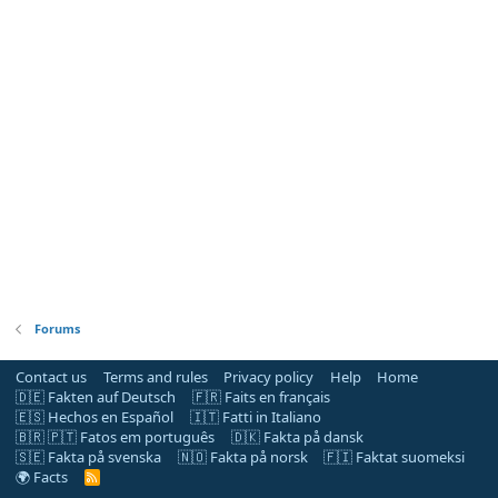
Forums
Contact us
Terms and rules
Privacy policy
Help
Home
🇩🇪 Fakten auf Deutsch
🇫🇷 Faits en français
🇪🇸 Hechos en Español
🇮🇹 Fatti in Italiano
🇧🇷 🇵🇹 Fatos em português
🇩🇰 Fakta på dansk
🇸🇪 Fakta på svenska
🇳🇴 Fakta på norsk
🇫🇮 Faktat suomeksi
🌍 Facts
R
S