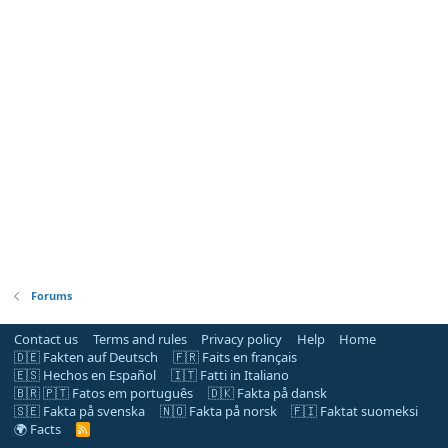
Forums
Contact us
Terms and rules
Privacy policy
Help
Home
🇩🇪 Fakten auf Deutsch
🇫🇷 Faits en français
🇪🇸 Hechos en Español
🇮🇹 Fatti in Italiano
🇧🇷 🇵🇹 Fatos em português
🇩🇰 Fakta på dansk
🇸🇪 Fakta på svenska
🇳🇴 Fakta på norsk
🇫🇮 Faktat suomeksi
🌍 Facts
R
S