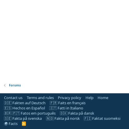
Forums
Contact us
Terms and rules
Privacy policy
Help
Home
🇩🇪 Fakten auf Deutsch
🇫🇷 Faits en français
🇪🇸 Hechos en Español
🇮🇹 Fatti in Italiano
🇧🇷 🇵🇹 Fatos em português
🇩🇰 Fakta på dansk
🇸🇪 Fakta på svenska
🇳🇴 Fakta på norsk
🇫🇮 Faktat suomeksi
🌍 Facts
R
S