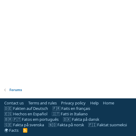
Forums
Contact us
Terms and rules
Privacy policy
Help
Home
🇩🇪 Fakten auf Deutsch
🇫🇷 Faits en français
🇪🇸 Hechos en Español
🇮🇹 Fatti in Italiano
🇧🇷 🇵🇹 Fatos em português
🇩🇰 Fakta på dansk
🇸🇪 Fakta på svenska
🇳🇴 Fakta på norsk
🇫🇮 Faktat suomeksi
🌍 Facts
R
S